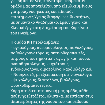
γνώση και σε νέα, καινοτόμα φάρμακα. Η
ομάδα μας αποτελείται από εξειδικευμένους
γιατρούς, νοσηλευτές και ειδικούς
επιστήμονες Υγείας διαφόρων ειδικοτήτων,
με σημαντικό Ακαδημαϊκό, Ερευνητικό και
Κλινικό έργο στη διαχείριση του Καρκίνου
του Πνεύμονα.
Η ομάδα ΚΠ περιλαμβάνει:
– ογκολόγους, πνευμονολόγους, παθολόγους,
παθολογοανατόμους, ακτινοθεραπευτές,
ιατρούς υποστηρικτικής αγωγής και πόνου,
αναισθησιολόγους, ψυχιάτρους,
ενδοκρινολόγο, αιματολόγο, καρδιολόγο κ.ά.
– Νοσηλευτές με εξειδίκευση στην ογκολογία
– ψυχολόγους, διαιτολόγο, βιολόγους,
φυσικοθεραπευτές κ.ά.
Χάρη στη διεπιστημονική μας ομάδα, κάθε
ασθενής εξετάζεται ολιστικά, με εστίαση στις
ιδιαιτερότητες της νόσου του και σεβασμό